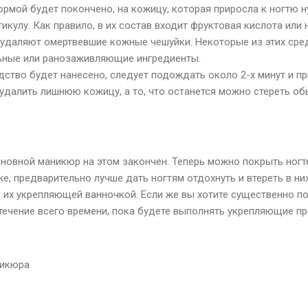
формой будет покончено, на кожицу, которая приросла к ногтю 
икулу. Как правило, в их состав входит фруктовая кислота или 
удаляют омертвевшие кожные чешуйки. Некоторые из этих сре
ьные или ранозаживляющие ингредиенты.
едство будет нанесено, следует подождать около 2-х минут и 
удалить лишнюю кожицу, а то, что останется можно стереть о
Основной маникюр на этом закончен. Теперь можно покрыть ног
же, предварительно лучше дать ногтям отдохнуть и втереть в н
 их укрепляющей ванночкой. Если же вы хотите существенно под
течение всего времени, пока будете выполнять укрепляющие п
никюра