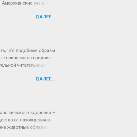
? Американские ученые
ия формируются у
ДАЛЕЕ...
 время беременности
й теории, в которой, надо
обы изменения вкусовых
ногократной пробы или
ного предложения или
ить, что подобные образы
ые прически на средние
тельной читательнице
торые прически на каждый
ДАЛЕЕ...
о классической, или
 этой прически на
лжны быть чистыми.
. Для начала отделите
ы может быть разным, это
хологического здоровья –
щества от нахождения в
шние животные обладают
ними любимцами,