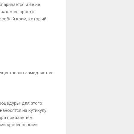
паривается и ее не
 затем ее просто
 особый крем, который
существенно замедляет ее
роцедуры, для этого
 наносятся на кутикулу
юра показан тем
щими кровеносными