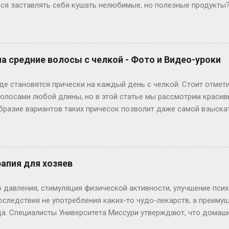
ться заставлять себя кушать нелюбимые, но полезные продукты
потезу. Они предположили, что вкусовые привычки и пристраст
его рождения. А точнее, в утробе мамочки. Так, если мама во
 то, скорее всего, и ребенок будет их любить. На основании это
оля разумного смысла и правды, специалисты предложили спос
а средние волосы с челкой - Фото и Видео-уроки
ьзу зачастую нелюбимой, но нужной организму пищи. Способ м
отря на сформированные предпочтения в еде, путем многократ
де становятся прически на каждый день с челкой. Стоит отмет
й вкус или вкус детей. Эксперимента...
олосами любой длины, но в этой статье мы рассмотрим красив
бразие вариантов таких причесок позволит даже самой взыска
[MORE]] Прически на средние волосы с челкой: "Соблазн" Неко
шно будут смотреться на любом типе и овале лица. Речь идет 
орая острижена ровно до линии бровей. Чтобы сделать варинат
й, необходимы волосы как минимум средней длины. Волосы до
апия для хозяев
 на немного влажных волосах, чтобы прическа лучше держалась
. Отделите сбоку прядь волос, и заплетите косу. Плетение кос
 давления, стимуляция физической активности, улучшение пси
ая коса, так и перевернута...
оследствия не употребления каких-то чудо-лекарств, а преиму
ца. Специалисты Университета Миссури утверждают, что дома
ых свойств для здоровья человека. Общение хозяев с домаш