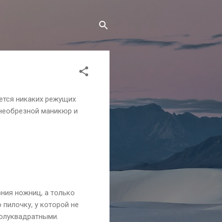
ется никаких режущих
 необрезной маникюр и
ния ножниц, а только
пилочку, у которой не
полуквадратными.