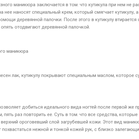
ного маникюра заключается в том. что кутикула при нем не рас
на нее наносят специальный крем, который смягчает кутикулу, а
помощи деревянной палочки. После этого в кутикулу втирается
и опять отодвигают деревянной палочкой.
ого маникюра
анесен лак, кутикулу покрывают специальным маслом, которое 
озволяет добиться идеального вида ногтей после первой же п
, пять раз повторить ее. Суть в том. что все средства, которые
 верхний ороговевший слой загрубевшей кожи. Этот вид маник
 похвастаться нежной и тонкой кожей рук, с близко залегаю