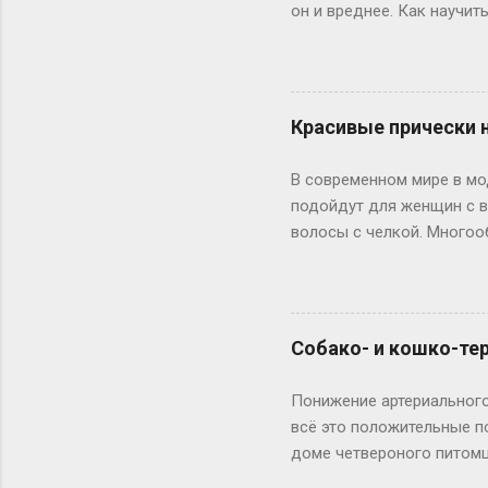
он и вреднее. Как научи
выдвинули интересную ги
человека еще задолго до 
постоянно кушала огурцы,
сказать, есть немалая д
Красивые прически н
привычек человека в пол
предложения. Даже не см
В современном мире в мо
пробы можно изменить сво
подойдут для женщин с в
волосы с челкой. Многоо
подобрать что-то свое. [
день с челкой беспроигры
универсальной челке, кот
средние волосы с челко
Собако- и кошко-тер
Начинать плетение лучше
челку от остальных волос
Понижение артериального
может быть как классическ
всё это положительные п
доме четвероного питом
множеством положительн