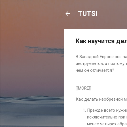
TUTSI
Как научится де
В Западной Европе все ч
инструментов, а поэтому
чем он отличается?
[[MORE]]
Как делать необрезной м
Прежде всего нужно
исключительно при 
менее четырех абра