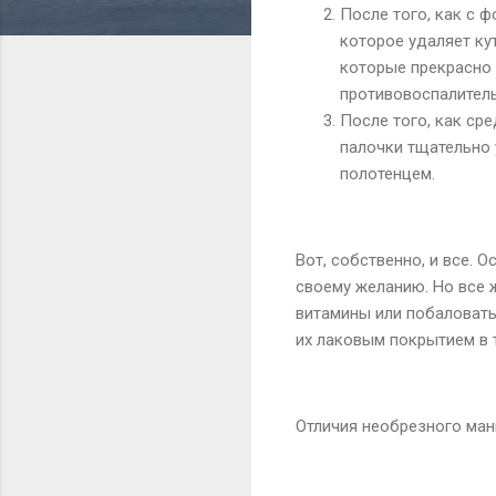
После того, как с 
которое удаляет кут
которые прекрасно 
противовоспалител
После того, как ср
палочки тщательно 
полотенцем.
Вот, собственно, и все. 
своему желанию. Но все 
витамины или побаловать
их лаковым покрытием в 
Отличия необрезного ма