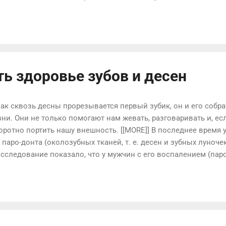
межность. Это давление не всегда желательно (это зависит 
. Поскольку упражнения для мышц живота уже создают давл
вища вперед во время кранча), то факт «дыхания» добавляет 
ажнения, давление от поперечной мышцы. Здесь можно видет
 во время упражнений для мышц живота (потому что «это хоро
ть здоровье зубов и десен
как сквозь десны прорезывается первый зубик, он и его собр
ни. Они не только помогают нам жевать, разговаривать и, есл
оротно портить нашу внешность. [[MORE]] В последнее время
паро-донта (околозубных тканей, т. е. десен и зубных луноче
сследование показало, что у мужчин с его воспалением (пар
ца повышается на 72%. Как сохранить зубы в отличном сост
щеткой и ниткой - условие необходимое, но не достаточное. О
одимые в этой статье рекомендации. Защищайте свои зубы от
 что попадает в рот, так или иначе, оседает на зубах. Пьете в
реты или лакомитесь голубикой, будьте уверены -ослепительная