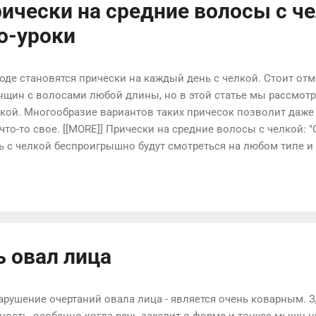
ически на средние волосы с че
о-уроки
де становятся прически на каждый день с челкой. Стоит отм
нщин с волосами любой длины, но в этой статье мы рассмот
лкой. Многообразие вариантов таких причесок позволит даж
что-то свое. [[MORE]] Прически на средние волосы с челкой: 
 с челкой беспроигрышно будут смотреться на любом типе и 
рсальной челке, которая острижена ровно до линии бровей. 
ие волосы с челкой, необходимы волосы как минимум средне
ачинать плетение лучше на немного влажных волосах, чтобы
тделите челку от остальных волос. Отделите сбоку прядь волос
ь разным, это может быть как классическая коса, так и перев
ь овал лица
нарушение очертаний овала лица - является очень коварным.
ность, особенно когда речь заходит о форме и тонусе мышц 