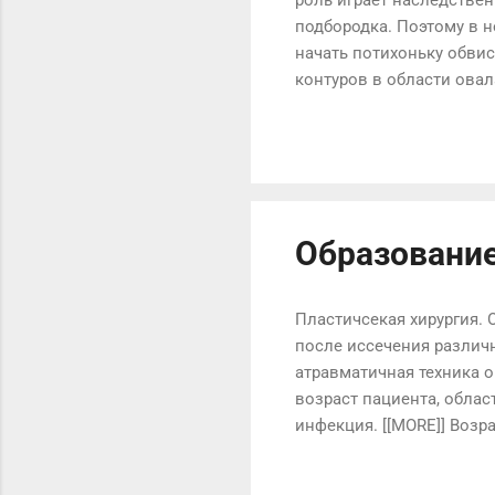
подбородка. Поэтому в н
начать потихоньку обвиса
контуров в области овал
соответственно, ровный.
будь то двойной подборо
происходит изменение о
даже в 35-40 лет. Измен
линия нижней челюсти пе
Образование
Пластичсекая хирургия. 
после иссечения различ
атравматичная техника 
возраст пациента, облас
инфекция. [[MORE]] Воз
длительный период врем
удовлетворительным. Ок