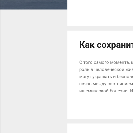
создает давление на про
состояния промежности)
(как в скручивании туло
возникает от самого упр
обычно требуется дышать
Как сохрани
С того самого момента, 
роль в человеческой жиз
могут украшать и беспов
связь между состоянием 
ишемической болезни. И
коронарной болезни серд
сохранить их? Чистка - 
узнаете, прочитав прив
красьте зубы пищей. Все,
черный чай, курите сига