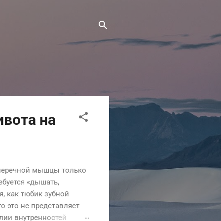
ивота на
оперечной мышцы только
ебуется «дышать,
я, как тюбик зубной
о это не представляет
алии внутренностей