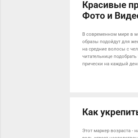
Красивые пр
Фото и Виде
В современном мире в мо
образы подойдут для же
на средние волосы с че
читательнице подобрать 
прически на каждый день
классической, или униве
этой прически на средн
должны быть чистыми. Н
держалась. Для начала о
Плетение косы может быт
Как укрепит
Этот маркер возраста - 
роль играет наследствен