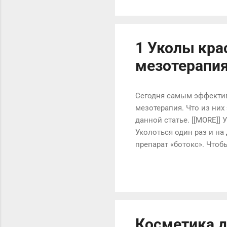
чем у детей. Необходимо
красного и выступающего
вермилиона и слизистых 
более заметен...
1 Уколы кра
мезотерапия
Сегодня самым эффектив
мезотерапия. Что из них
данной статье. [[MORE]]
Уколоться один раз и н
препарат «ботокс». Что
препаратов в борьбе с м
того, что слово «ботокс
фармацевтической компан
Отличает их, в основном
Это утверждение целиком
Косметика д