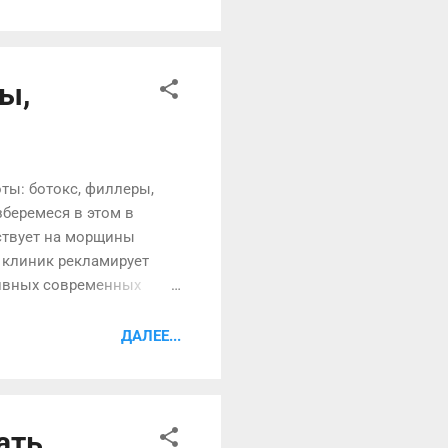
евращения его из
оней, подошв, в зоне
торых рубец, наоборот,
ы,
ы: ботокс, филлеры,
зберемеся в этом в
йствует на морщины
 клиник рекламирует
тивных современных
а в медицине. Начнем с
одимого американской
ДАЛЕЕ...
ов этого препарата.
ическими концернами.
который за ...
ать,