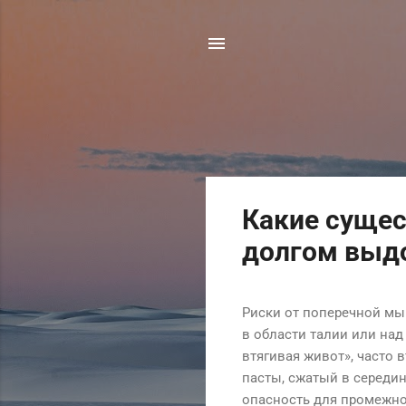
С
Какие сущес
о
долгом выд
о
б
щ
Риски от поперечной м
е
в области талии или над
н
втягивая живот», часто 
и
пасты, сжатый в середин
я
опасность для промежно