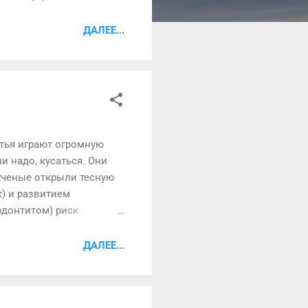
от динамического
ение на промежность
ДАЛЕЕ...
к давлению, которое
ь, что, даже если
шо сочетается»), час...
атья играют огромную
и надо, кусаться. Они
 ученые открыли тесную
к) и развитием
одонтитом) риск
оянии или хотя бы просто
стальные тонкости вы
ДАЛЕЕ...
 красящей пищи Не
ы красное вино или
 улыб...