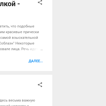
лкой -
етить, что подобные
рим красивые прически
е самой взыскательной
"Соблазн" Некоторые
овале лица. Речь идет о
Чтобы сделать варинат
й длины. Волосы
ДАЛЕЕ...
 прическа лучше
, и заплетите косу.
ернута...
 Здесь весьма важную
нижней челюсти и