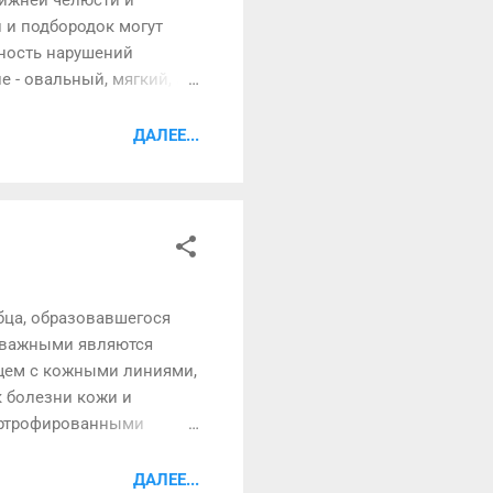
 и подбородок могут
ятность нарушений
е - овальный, мягкий, а
ельно как возрастное,
и» в 45. [[MORE]] Почему
ДАЛЕЕ...
вольно рано, иногда
, опускаются углы рта,
..
бца, образовавшегося
о важными являются
ющем с кожными линиями,
к болезни кожи и
пертрофированными
е совсем
группы в целом лучше,
ДАЛЕЕ...