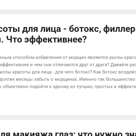
 2 и более года для окончательного формирования рубца и пр
 в белый и плоский. Участок me.ua. Рубец в области век, лад
оболочек обычно более тонкий и менее заметный. Зоны, в ко
соты для лица - ботокс, филлер
. Что эффективнее?
ным способом избавления от морщин являются уколы красот
 эффективнее и чем они отличаются друг от друга? Давайте ра
 Уколы красоты для лица - для чего ботокс? Как ботокс возде
а долгие месяцы забыть о морщинах. Именно так большинство
бы объективно подойти к одному из лучших, простых и эффек
орщинами, придется вкратце коснуться истории ботулотоксин
», ставшее нарицательным, - это название препарата, произв
ией Allergan. Сейчас в мире используется более пяти аналог
, название - поскольку производятся они другими фармацевт
 подходит к истории применения в медицине ботулотоксина, 
ля макияжа глаз: что нужно зн