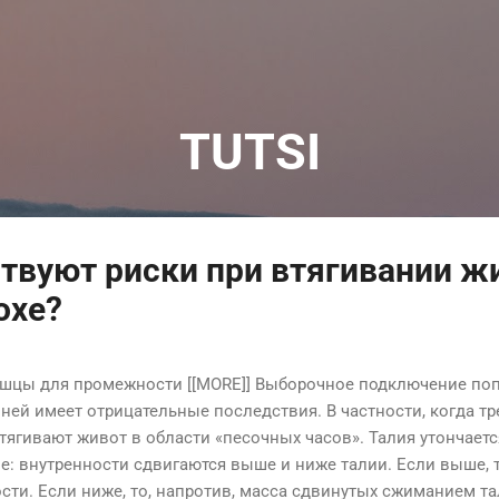
К основному контенту
TUTSI
твуют риски при втягивании ж
охе?
ышцы для промежности [[MORE]] Выборочное подключение п
 ней имеет отрицательные последствия. В частности, когда тр
втягивают живот в области «песочных часов». Талия утончаетс
е: внутренности сдвигаются выше и ниже талии. Если выше, т
сти. Если ниже, то, напротив, масса сдвинутых сжиманием т