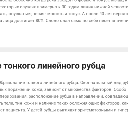
екоторых случаях примерно к 30 годам линия нижней челюсти
ть, опускаться, теряя четкость и тонус. А после 40 лет веро
а лица достигает 80%. Слово овал само по себе несет значени
 Любое нарушение в этой области трактуется нами подсознат
док, появившийся вследствие лишнего веса в 25 лет или «был
вала лица с возрастом Такие изменения могут проявиться до
яется линия подбородка, появляется провисание в области щек
рестает быть четкой и наполненной, как будто обвисает. Кон.
 тонкого линейного рубца
Образование тонкого линейного рубца. Окончательный вид ру
ных поражений кожи, зависит от множества факторов. Особ
оперирования, расположение рубца в направлении, совпада
ть тела, тин кожи и наличие таких осложняющих факторов, ка
раст пациента. У детей рубцы выглядят эритематозными и ги
ени, в связи с чем результат заживления раны может быть н
ончательный вид рубца у лиц средней и старшей возрастной 